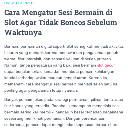
UNCATEGORIZED
Cara Mengatur Sesi Bermain di
Slot Agar Tidak Boncos Sebelum
Waktunya
Bermain permainan digital seperti Slot sering kali menjadi aktivitas
hiburan yang menarik karena menawarkan pengalaman penuh
warna, fitur interaktif, dan sensasi kejutan di setiap putaran.
Namun, tanpa pengaturan yang baik, sesi bermain
slot gacor
dapat berjalan terlalu lama dan membuat pemain kehilangan
kendali terhadap waktu maupun pengeluaran. Karena itu,
memahami cara mengatur sesi bermain menjadi salah satu hal
penting agar pengalaman tetap nyaman.
Banyak pemain fokus pada strategi permainan, pilihan tema, atau
fitur bonus yang tersedia. Padahal, kemampuan mengelola sesi
bermain sering kali memiliki pengaruh besar terhadap bagaimana
seseorang menikmati permainan. Dengan perencanaan
sederhana, pemain dapat menghindari keputusan terburu-buru