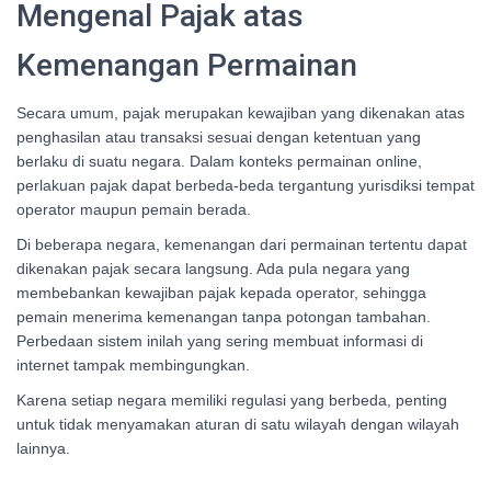
Mengenal Pajak atas
Kemenangan Permainan
Secara umum, pajak merupakan kewajiban yang dikenakan atas
penghasilan atau transaksi sesuai dengan ketentuan yang
berlaku di suatu negara. Dalam konteks permainan online,
perlakuan pajak dapat berbeda-beda tergantung yurisdiksi tempat
operator maupun pemain berada.
Di beberapa negara, kemenangan dari permainan tertentu dapat
dikenakan pajak secara langsung. Ada pula negara yang
membebankan kewajiban pajak kepada operator, sehingga
pemain menerima kemenangan tanpa potongan tambahan.
Perbedaan sistem inilah yang sering membuat informasi di
internet tampak membingungkan.
Karena setiap negara memiliki regulasi yang berbeda, penting
untuk tidak menyamakan aturan di satu wilayah dengan wilayah
lainnya.