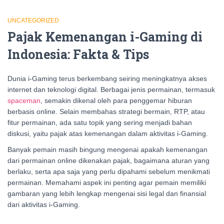
UNCATEGORIZED
Pajak Kemenangan i-Gaming di
Indonesia: Fakta & Tips
Dunia i-Gaming terus berkembang seiring meningkatnya akses
internet dan teknologi digital. Berbagai jenis permainan, termasuk
spaceman
, semakin dikenal oleh para penggemar hiburan
berbasis online. Selain membahas strategi bermain, RTP, atau
fitur permainan, ada satu topik yang sering menjadi bahan
diskusi, yaitu pajak atas kemenangan dalam aktivitas i-Gaming.
Banyak pemain masih bingung mengenai apakah kemenangan
dari permainan online dikenakan pajak, bagaimana aturan yang
berlaku, serta apa saja yang perlu dipahami sebelum menikmati
permainan. Memahami aspek ini penting agar pemain memiliki
gambaran yang lebih lengkap mengenai sisi legal dan finansial
dari aktivitas i-Gaming.