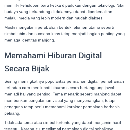
memiliki kehidupan baru ketika dipadukan dengan teknologi. Nilai
budaya yang terkandung di dalamnya dapat diperkenalkan
melalui media yang lebih modern dan mudah diakses.
Meski mengalami perubahan bentuk, elemen utama seperti
simbol ubin dan suasana khas tetap menjadi bagian penting yang
menjaga identitas mahjong.
Memahami Hiburan Digital
Secara Bijak
Seiring meningkatnya popularitas permainan digital, pemahaman
terhadap cara menikmati hiburan secara bertanggung jawab
menjadi hal yang penting. Tema menarik seperti mahjong dapat
memberikan pengalaman visual yang menyenangkan, tetapi
pengguna tetap perlu memahami karakter permainan berbasis
peluang.
Tidak ada tema atau simbol tertentu yang dapat menjamin hasil
tertentu. Karena itu, menikmati permainan digital sebaiknya