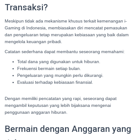
Transaksi?
Meskipun tidak ada mekanisme khusus terkait kemenangan i-
Gaming di Indonesia, membiasakan diri mencatat pemasukan
dan pengeluaran tetap merupakan kebiasaan yang baik dalam
mengelola keuangan pribadi.
Catatan sederhana dapat membantu seseorang memahami:
Total dana yang digunakan untuk hiburan.
Frekuensi bermain setiap bulan.
Pengeluaran yang mungkin perlu dikurangi.
Evaluasi terhadap kebiasaan finansial.
Dengan memiliki pencatatan yang rapi, seseorang dapat
mengambil keputusan yang lebih bijaksana mengenai
penggunaan anggaran hiburan.
Bermain dengan Anggaran yang