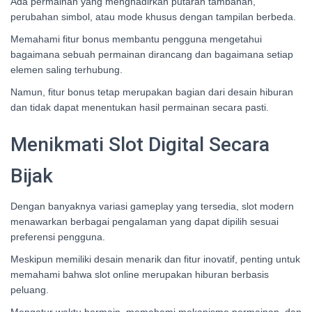
Ada permainan yang menghadirkan putaran tambahan,
perubahan simbol, atau mode khusus dengan tampilan berbeda.
Memahami fitur bonus membantu pengguna mengetahui
bagaimana sebuah permainan dirancang dan bagaimana setiap
elemen saling terhubung.
Namun, fitur bonus tetap merupakan bagian dari desain hiburan
dan tidak dapat menentukan hasil permainan secara pasti.
Menikmati Slot Digital Secara
Bijak
Dengan banyaknya variasi gameplay yang tersedia, slot modern
menawarkan berbagai pengalaman yang dapat dipilih sesuai
preferensi pengguna.
Meskipun memiliki desain menarik dan fitur inovatif, penting untuk
memahami bahwa slot online merupakan hiburan berbasis
peluang.