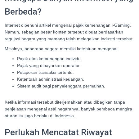
Berbeda?
Internet dipenuhi artikel mengenai pajak kemenangan i-Gaming.
Namun, sebagian besar konten tersebut dibuat berdasarkan
regulasi negara yang memang telah melegalkan industri tersebut.
Misalnya, beberapa negara memiliki ketentuan mengenai:
Pajak atas kemenangan individu.
Pajak yang dibayarkan operator.
Pelaporan transaksi tertentu.
Ketentuan administrasi keuangan.
Sistem audit bagi penyelenggara permainan.
Ketika informasi tersebut diterjemahkan atau dibagikan tanpa
penjelasan mengenai asal negaranya, banyak pembaca mengira
aturan itu juga berlaku di Indonesia.
Perlukah Mencatat Riwayat