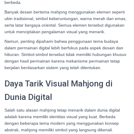
berbeda.
Banyak desain bertema mahjong menggunakan elemen seperti
ubin tradisional, simbol keberuntungan, warna merah dan emas,
serta latar bergaya oriental. Semua elemen tersebut digunakan
untuk menciptakan pengalaman visual yang menarik.
Namun, penting dipahami bahwa penggunaan tema budaya
dalam permainan digital lebih berfokus pada aspek desain dan
hiburan. Simbol-simbol tersebut tidak memiliki hubungan khusus
dengan hasil permainan karena mekanisme permainan tetap
berjalan berdasarkan sistem yang telah ditentukan.
Daya Tarik Visual Mahjong di
Dunia Digital
Salah satu alasan mahjong tetap menarik dalam dunia digital
adalah karena memiliki identitas visual yang kuat. Berbeda
dengan beberapa tema modern yang menggunakan konsep
abstrak, mahjong memiliki simbol yang langsung dikenali.