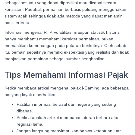
sebagai sesuatu yang dapat diprediksi atau dicapai secara
konsisten. Padahal, permainan berbasis peluang menggunakan
sistem acak sehingga tidak ada metode yang dapat menjamin
hasil tertentu.
Informasi mengenai RTP, volatilitas, maupun statistik historis
hanya membantu memahami karakter permainan, bukan
memastikan kemenangan pada putaran berikutnya. Oleh sebab
itu, pemain sebaiknya memiliki ekspektasi yang realistis dan tidak
menjadikan permainan sebagai sumber penghasilan.
Tips Memahami Informasi Pajak
Ketika membaca artikel mengenai pajak i-Gaming, ada beberapa
hal yang layak diperhatikan:
Pastikan informasi berasal dari negara yang sedang
dibahas.
Periksa apakah artikel membahas aturan terbaru atau
regulasi lama.
Jangan langsung menyimpulkan bahwa ketentuan luar