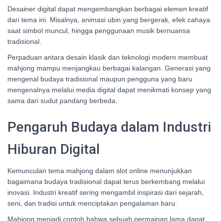
Desainer digital dapat mengembangkan berbagai elemen kreatif
dari tema ini. Misalnya, animasi ubin yang bergerak, efek cahaya
saat simbol muncul, hingga penggunaan musik bernuansa
tradisional.
Perpaduan antara desain klasik dan teknologi modern membuat
mahjong mampu menjangkau berbagai kalangan. Generasi yang
mengenal budaya tradisional maupun pengguna yang baru
mengenalnya melalui media digital dapat menikmati konsep yang
sama dari sudut pandang berbeda.
Pengaruh Budaya dalam Industri
Hiburan Digital
Kemunculan tema mahjong dalam slot online menunjukkan
bagaimana budaya tradisional dapat terus berkembang melalui
inovasi. Industri kreatif sering mengambil inspirasi dari sejarah,
seni, dan tradisi untuk menciptakan pengalaman baru.
Mahjong menjadi contoh bahwa sebuah permainan lama dapat