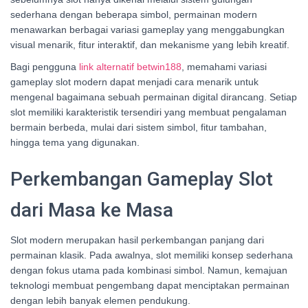
sederhana dengan beberapa simbol, permainan modern
menawarkan berbagai variasi gameplay yang menggabungkan
visual menarik, fitur interaktif, dan mekanisme yang lebih kreatif.
Bagi pengguna
link alternatif betwin188
, memahami variasi
gameplay slot modern dapat menjadi cara menarik untuk
mengenal bagaimana sebuah permainan digital dirancang. Setiap
slot memiliki karakteristik tersendiri yang membuat pengalaman
bermain berbeda, mulai dari sistem simbol, fitur tambahan,
hingga tema yang digunakan.
Perkembangan Gameplay Slot
dari Masa ke Masa
Slot modern merupakan hasil perkembangan panjang dari
permainan klasik. Pada awalnya, slot memiliki konsep sederhana
dengan fokus utama pada kombinasi simbol. Namun, kemajuan
teknologi membuat pengembang dapat menciptakan permainan
dengan lebih banyak elemen pendukung.