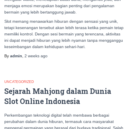
menjaga emosi merupakan bagian penting dari pengalaman
bermain yang lebih bertanggung jawab.
Slot memang menawarkan hiburan dengan sensasi yang unik,
tetapi kesenangan tersebut akan lebih terasa ketika pemain tetap
memiliki kontrol. Dengan sesi bermain yang terencana, aktivitas
ini dapat menjadi hiburan yang lebih nyaman tanpa mengganggu
keseimbangan dalam kehidupan sehari-hari.
By
admin
,
2 weeks
ago
UNCATEGORIZED
Sejarah Mahjong dalam Dunia
Slot Online Indonesia
Perkembangan teknologi digital telah membawa berbagai
perubahan dalam dunia hiburan, termasuk cara masyarakat
mengenal permainan yang berasal dari budaya tradisional. Salah