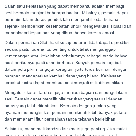
Salah satu kebiasaan yang dapat membantu adalah membagi
sesi bermain menjadi beberapa bagian. Misalnya, pemain dapat
bermain dalam durasi pendek lalu mengambil jeda. Istirahat
sejenak memberikan kesempatan untuk mengevaluasi situasi dan
menghindari keputusan yang dibuat hanya karena emosi.
Dalam permainan Slot, hasil setiap putaran tidak dapat diprediksi
secara pasti. Karena itu, penting untuk tidak menganggap
kemenangan atau kekalahan sebelumnya sebagai tanda bahwa
hasil berikutnya pasti akan berbeda. Banyak pemain terjebak
dalam pola pikir mengejar kerugian, yaitu terus bermain dengan
harapan mendapatkan kembali dana yang hilang. Kebiasaan
tersebut justru dapat membuat sesi menjadi sulit dikendalikan.
Mengatur ukuran taruhan juga menjadi bagian dari pengelolaan
sesi. Pemain dapat memilih nilai taruhan yang sesuai dengan
batas yang telah ditentukan. Bermain dengan jumlah yang
nyaman memungkinkan pemain menikmati lebih banyak putaran
dan memahami fitur permainan tanpa tekanan berlebihan.
Selain itu, mengenali kondisi diri sendiri juga penting. Jika mulai
merasa frustrasi, terburu-buru, atau terlalu emosional saat