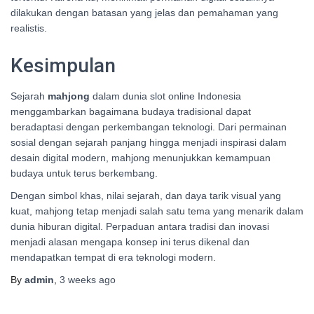
dilakukan dengan batasan yang jelas dan pemahaman yang
realistis.
Kesimpulan
Sejarah
mahjong
dalam dunia slot online Indonesia
menggambarkan bagaimana budaya tradisional dapat
beradaptasi dengan perkembangan teknologi. Dari permainan
sosial dengan sejarah panjang hingga menjadi inspirasi dalam
desain digital modern, mahjong menunjukkan kemampuan
budaya untuk terus berkembang.
Dengan simbol khas, nilai sejarah, dan daya tarik visual yang
kuat, mahjong tetap menjadi salah satu tema yang menarik dalam
dunia hiburan digital. Perpaduan antara tradisi dan inovasi
menjadi alasan mengapa konsep ini terus dikenal dan
mendapatkan tempat di era teknologi modern.
By
admin
,
3 weeks
ago