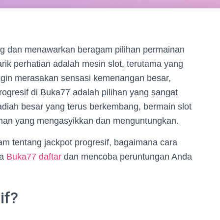
ng dan menawarkan beragam pilihan permainan
rik perhatian adalah mesin slot, terutama yang
ingin merasakan sensasi kemenangan besar,
ogresif di Buka77 adalah pilihan yang sangat
diah besar yang terus berkembang, bermain slot
alaman yang mengasyikkan dan menguntungkan.
lam tentang jackpot progresif, bagaimana cara
ra
Buka77 daftar
dan mencoba peruntungan Anda
if?