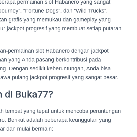
berapa permainan slot Habanero yang sangat
ourney”, “Fortune Dogs”, dan “Wild Trucks”.
rkan grafis yang memukau dan gameplay yang
itur jackpot progresif yang membuat setiap putaran
an-permainan slot Habanero dengan jackpot
uhan yang Anda pasang berkontribusi pada
g. Dengan sedikit keberuntungan, Anda bisa
a pulang jackpot progresif yang sangat besar.
 di Buka77?
h tempat yang tepat untuk mencoba peruntungan
ero. Berikut adalah beberapa keunggulan yang
ar dan mulai bermain: