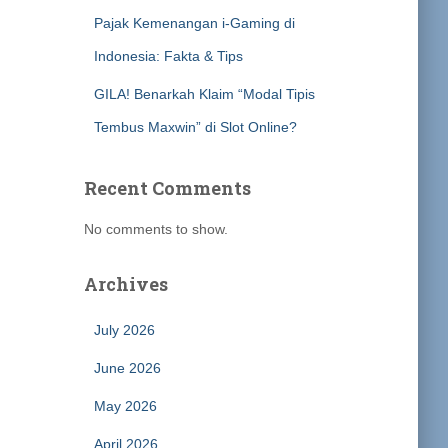
Pajak Kemenangan i-Gaming di
Indonesia: Fakta & Tips
GILA! Benarkah Klaim “Modal Tipis
Tembus Maxwin” di Slot Online?
Recent Comments
No comments to show.
Archives
July 2026
June 2026
May 2026
April 2026