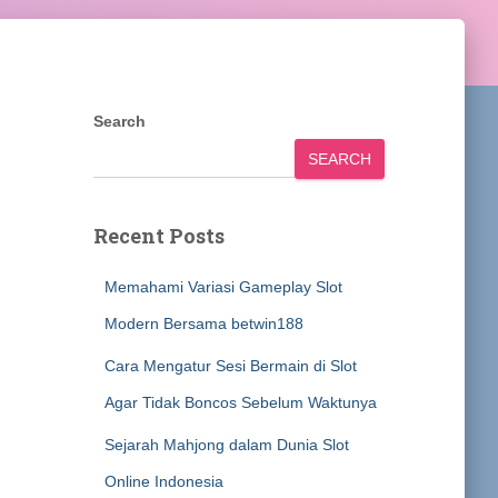
Search
SEARCH
Recent Posts
Memahami Variasi Gameplay Slot
Modern Bersama betwin188
Cara Mengatur Sesi Bermain di Slot
Agar Tidak Boncos Sebelum Waktunya
Sejarah Mahjong dalam Dunia Slot
Online Indonesia