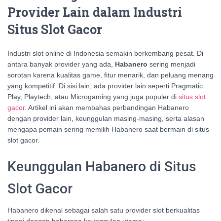
Provider Lain dalam Industri
Situs Slot Gacor
Industri slot online di Indonesia semakin berkembang pesat. Di
antara banyak provider yang ada,
Habanero
sering menjadi
sorotan karena kualitas game, fitur menarik, dan peluang menang
yang kompetitif. Di sisi lain, ada provider lain seperti Pragmatic
Play, Playtech, atau Microgaming yang juga populer di
situs slot
gacor
. Artikel ini akan membahas perbandingan Habanero
dengan provider lain, keunggulan masing-masing, serta alasan
mengapa pemain sering memilih Habanero saat bermain di situs
slot gacor.
Keunggulan Habanero di Situs
Slot Gacor
Habanero dikenal sebagai salah satu provider slot berkualitas