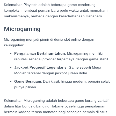
Kelemahan Playtech adalah beberapa game cenderung
kompleks, membuat pemain baru perlu waktu untuk memahami
mekanismenya, berbeda dengan kesederhanaan Habanero.
Microgaming
Microgaming menjadi pionir di dunia slot online dengan
keunggulan:
Pengalaman Bertahun-tahun
: Microgaming memiliki
reputasi sebagai provider terpercaya dengan game stabil.
Jackpot Progresif Legendaris
: Game seperti Mega
Moolah terkenal dengan jackpot jutaan dolar.
Game Beragam
: Dari klasik hingga modern, pemain selalu
punya pilihan.
Kelemahan Microgaming adalah beberapa game kurang variatif
dalam fitur bonus dibanding Habanero, sehingga pengalaman
bermain kadang terasa monoton bagi sebagian pemain di situs