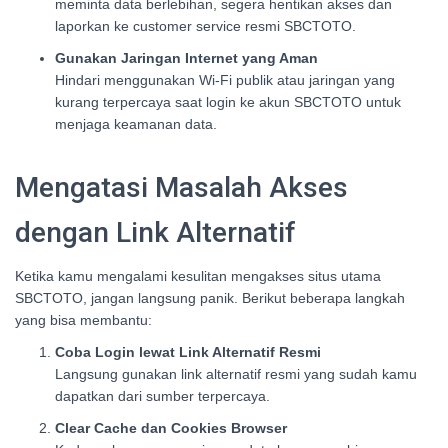
meminta data berlebihan, segera hentikan akses dan
laporkan ke customer service resmi SBCTOTO.
Gunakan Jaringan Internet yang Aman
Hindari menggunakan Wi-Fi publik atau jaringan yang
kurang terpercaya saat login ke akun SBCTOTO untuk
menjaga keamanan data.
Mengatasi Masalah Akses
dengan Link Alternatif
Ketika kamu mengalami kesulitan mengakses situs utama
SBCTOTO, jangan langsung panik. Berikut beberapa langkah
yang bisa membantu:
Coba Login lewat Link Alternatif Resmi
Langsung gunakan link alternatif resmi yang sudah kamu
dapatkan dari sumber terpercaya.
Clear Cache dan Cookies Browser