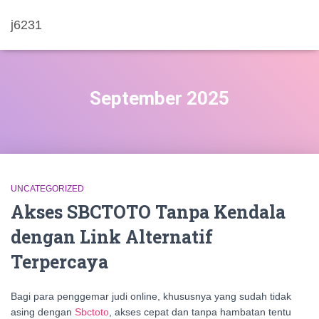
j6231
September 2025
UNCATEGORIZED
Akses SBCTOTO Tanpa Kendala
dengan Link Alternatif
Terpercaya
Bagi para penggemar judi online, khususnya yang sudah tidak
asing dengan
Sbctoto
, akses cepat dan tanpa hambatan tentu