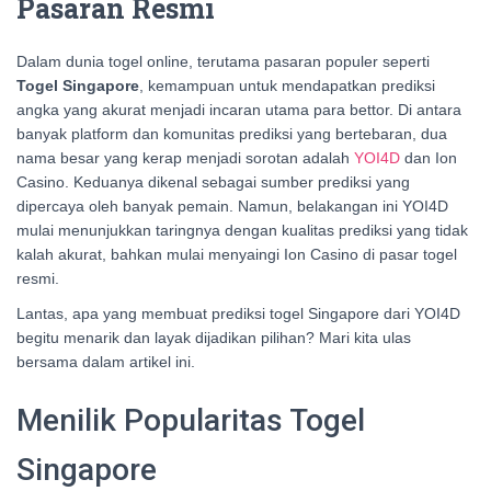
Pasaran Resmi
Dalam dunia togel online, terutama pasaran populer seperti
Togel Singapore
, kemampuan untuk mendapatkan prediksi
angka yang akurat menjadi incaran utama para bettor. Di antara
banyak platform dan komunitas prediksi yang bertebaran, dua
nama besar yang kerap menjadi sorotan adalah
YOI4D
dan Ion
Casino. Keduanya dikenal sebagai sumber prediksi yang
dipercaya oleh banyak pemain. Namun, belakangan ini YOI4D
mulai menunjukkan taringnya dengan kualitas prediksi yang tidak
kalah akurat, bahkan mulai menyaingi Ion Casino di pasar togel
resmi.
Lantas, apa yang membuat prediksi togel Singapore dari YOI4D
begitu menarik dan layak dijadikan pilihan? Mari kita ulas
bersama dalam artikel ini.
Menilik Popularitas Togel
Singapore