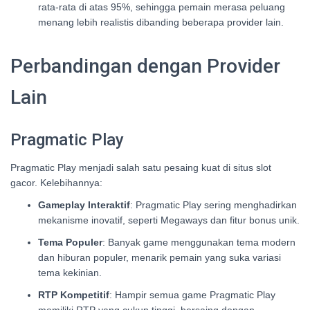
rata-rata di atas 95%, sehingga pemain merasa peluang
menang lebih realistis dibanding beberapa provider lain.
Perbandingan dengan Provider
Lain
Pragmatic Play
Pragmatic Play menjadi salah satu pesaing kuat di situs slot
gacor. Kelebihannya:
Gameplay Interaktif
: Pragmatic Play sering menghadirkan
mekanisme inovatif, seperti Megaways dan fitur bonus unik.
Tema Populer
: Banyak game menggunakan tema modern
dan hiburan populer, menarik pemain yang suka variasi
tema kekinian.
RTP Kompetitif
: Hampir semua game Pragmatic Play