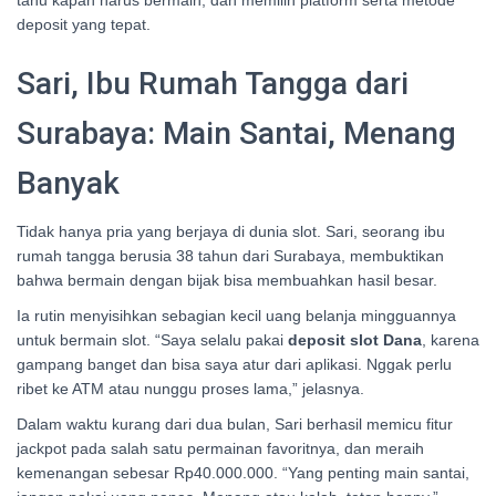
tahu kapan harus bermain, dan memilih platform serta metode
deposit yang tepat.
Sari, Ibu Rumah Tangga dari
Surabaya: Main Santai, Menang
Banyak
Tidak hanya pria yang berjaya di dunia slot. Sari, seorang ibu
rumah tangga berusia 38 tahun dari Surabaya, membuktikan
bahwa bermain dengan bijak bisa membuahkan hasil besar.
Ia rutin menyisihkan sebagian kecil uang belanja mingguannya
untuk bermain slot. “Saya selalu pakai
deposit slot Dana
, karena
gampang banget dan bisa saya atur dari aplikasi. Nggak perlu
ribet ke ATM atau nunggu proses lama,” jelasnya.
Dalam waktu kurang dari dua bulan, Sari berhasil memicu fitur
jackpot pada salah satu permainan favoritnya, dan meraih
kemenangan sebesar Rp40.000.000. “Yang penting main santai,