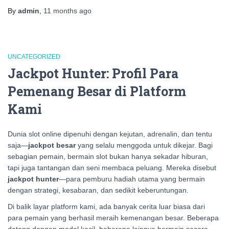
By
admin
,
11 months
ago
UNCATEGORIZED
Jackpot Hunter: Profil Para
Pemenang Besar di Platform
Kami
Dunia slot online dipenuhi dengan kejutan, adrenalin, dan tentu
saja—
jackpot besar
yang selalu menggoda untuk dikejar. Bagi
sebagian pemain, bermain slot bukan hanya sekadar hiburan,
tapi juga tantangan dan seni membaca peluang. Mereka disebut
jackpot hunter
—para pemburu hadiah utama yang bermain
dengan strategi, kesabaran, dan sedikit keberuntungan.
Di balik layar platform kami, ada banyak cerita luar biasa dari
para pemain yang berhasil meraih kemenangan besar. Beberapa