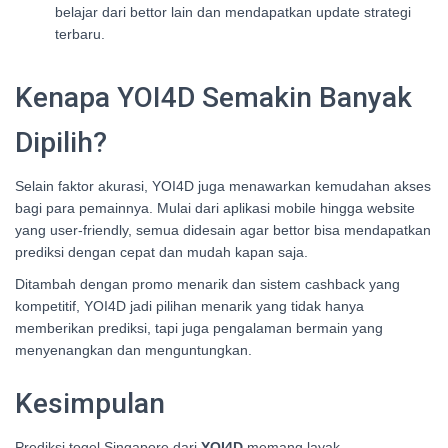
belajar dari bettor lain dan mendapatkan update strategi
terbaru.
Kenapa YOI4D Semakin Banyak
Dipilih?
Selain faktor akurasi, YOI4D juga menawarkan kemudahan akses
bagi para pemainnya. Mulai dari aplikasi mobile hingga website
yang user-friendly, semua didesain agar bettor bisa mendapatkan
prediksi dengan cepat dan mudah kapan saja.
Ditambah dengan promo menarik dan sistem cashback yang
kompetitif, YOI4D jadi pilihan menarik yang tidak hanya
memberikan prediksi, tapi juga pengalaman bermain yang
menyenangkan dan menguntungkan.
Kesimpulan
Prediksi togel Singapore dari
YOI4D
memang layak