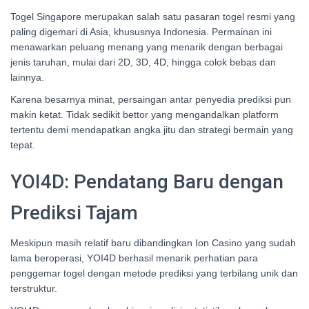
Togel Singapore merupakan salah satu pasaran togel resmi yang
paling digemari di Asia, khususnya Indonesia. Permainan ini
menawarkan peluang menang yang menarik dengan berbagai
jenis taruhan, mulai dari 2D, 3D, 4D, hingga colok bebas dan
lainnya.
Karena besarnya minat, persaingan antar penyedia prediksi pun
makin ketat. Tidak sedikit bettor yang mengandalkan platform
tertentu demi mendapatkan angka jitu dan strategi bermain yang
tepat.
YOI4D: Pendatang Baru dengan
Prediksi Tajam
Meskipun masih relatif baru dibandingkan Ion Casino yang sudah
lama beroperasi, YOI4D berhasil menarik perhatian para
penggemar togel dengan metode prediksi yang terbilang unik dan
terstruktur.