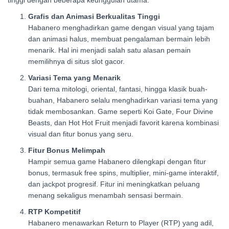
tinggi dengan beberapa keunggulan utama:
Grafis dan Animasi Berkualitas Tinggi
Habanero menghadirkan game dengan visual yang tajam
dan animasi halus, membuat pengalaman bermain lebih
menarik. Hal ini menjadi salah satu alasan pemain
memilihnya di situs slot gacor.
Variasi Tema yang Menarik
Dari tema mitologi, oriental, fantasi, hingga klasik buah-
buahan, Habanero selalu menghadirkan variasi tema yang
tidak membosankan. Game seperti Koi Gate, Four Divine
Beasts, dan Hot Hot Fruit menjadi favorit karena kombinasi
visual dan fitur bonus yang seru.
Fitur Bonus Melimpah
Hampir semua game Habanero dilengkapi dengan fitur
bonus, termasuk free spins, multiplier, mini-game interaktif,
dan jackpot progresif. Fitur ini meningkatkan peluang
menang sekaligus menambah sensasi bermain.
RTP Kompetitif
Habanero menawarkan Return to Player (RTP) yang adil,