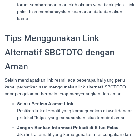
forum sembarangan atau oleh oknum yang tidak jelas. Link
palsu bisa membahayakan keamanan data dan akun
kamu.
Tips Menggunakan Link
Alternatif SBCTOTO dengan
Aman
Selain mendapatkan link resmi, ada beberapa hal yang perlu
kamu perhatikan saat menggunakan link alternatif SBCTOTO
agar pengalaman bermain tetap menyenangkan dan aman:
Selalu Periksa Alamat Link
Pastikan link alternatif yang kamu gunakan diawali dengan
protokol “https” yang menandakan situs tersebut aman.
Jangan Berikan Informasi Pribadi di Situs Palsu
Jika link alternatif yang kamu gunakan mencurigakan dan