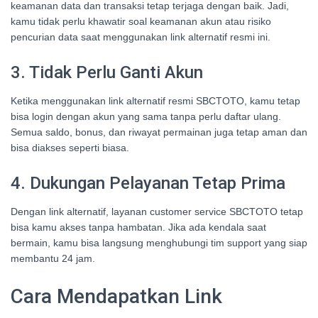
keamanan data dan transaksi tetap terjaga dengan baik. Jadi,
kamu tidak perlu khawatir soal keamanan akun atau risiko
pencurian data saat menggunakan link alternatif resmi ini.
3. Tidak Perlu Ganti Akun
Ketika menggunakan link alternatif resmi SBCTOTO, kamu tetap
bisa login dengan akun yang sama tanpa perlu daftar ulang.
Semua saldo, bonus, dan riwayat permainan juga tetap aman dan
bisa diakses seperti biasa.
4. Dukungan Pelayanan Tetap Prima
Dengan link alternatif, layanan customer service SBCTOTO tetap
bisa kamu akses tanpa hambatan. Jika ada kendala saat
bermain, kamu bisa langsung menghubungi tim support yang siap
membantu 24 jam.
Cara Mendapatkan Link