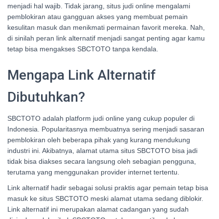
menjadi hal wajib. Tidak jarang, situs judi online mengalami
pemblokiran atau gangguan akses yang membuat pemain
kesulitan masuk dan menikmati permainan favorit mereka. Nah,
di sinilah peran link alternatif menjadi sangat penting agar kamu
tetap bisa mengakses SBCTOTO tanpa kendala.
Mengapa Link Alternatif
Dibutuhkan?
SBCTOTO adalah platform judi online yang cukup populer di
Indonesia. Popularitasnya membuatnya sering menjadi sasaran
pemblokiran oleh beberapa pihak yang kurang mendukung
industri ini. Akibatnya, alamat utama situs SBCTOTO bisa jadi
tidak bisa diakses secara langsung oleh sebagian pengguna,
terutama yang menggunakan provider internet tertentu.
Link alternatif hadir sebagai solusi praktis agar pemain tetap bisa
masuk ke situs SBCTOTO meski alamat utama sedang diblokir.
Link alternatif ini merupakan alamat cadangan yang sudah