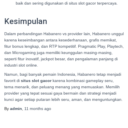
baik dan sering digunakan di situs slot gacor terpercaya.
Kesimpulan
Dalam perbandingan Habanero vs provider lain, Habanero unggul
karena keseimbangan antara kesederhanaan, grafis memikat,
fitur bonus lengkap, dan RTP kompetitif. Pragmatic Play, Playtech,
dan Microgaming juga memiliki keunggulan masing-masing,
seperti fitur inovatif, jackpot besar, dan pengalaman panjang di
industri slot online.
Namun, bagi banyak pemain Indonesia, Habanero tetap menjadi
favorit di
situs slot gacor
karena kombinasi gameplay seru,
tema menarik, dan peluang menang yang memuaskan. Memilih
provider yang tepat sesuai gaya bermain dan strategi menjadi
kunci agar setiap putaran lebih seru, aman, dan menguntungkan.
By
admin
,
11 months
ago