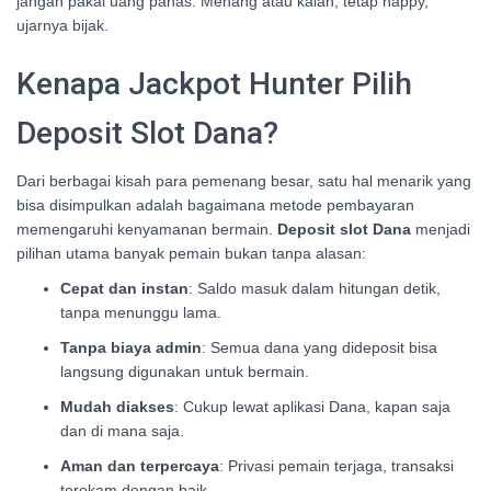
jangan pakai uang panas. Menang atau kalah, tetap happy,”
ujarnya bijak.
Kenapa Jackpot Hunter Pilih
Deposit Slot Dana?
Dari berbagai kisah para pemenang besar, satu hal menarik yang
bisa disimpulkan adalah bagaimana metode pembayaran
memengaruhi kenyamanan bermain.
Deposit slot Dana
menjadi
pilihan utama banyak pemain bukan tanpa alasan:
Cepat dan instan
: Saldo masuk dalam hitungan detik,
tanpa menunggu lama.
Tanpa biaya admin
: Semua dana yang dideposit bisa
langsung digunakan untuk bermain.
Mudah diakses
: Cukup lewat aplikasi Dana, kapan saja
dan di mana saja.
Aman dan terpercaya
: Privasi pemain terjaga, transaksi
terekam dengan baik.