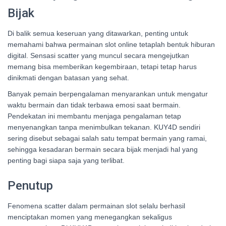
Bijak
Di balik semua keseruan yang ditawarkan, penting untuk
memahami bahwa permainan slot online tetaplah bentuk hiburan
digital. Sensasi scatter yang muncul secara mengejutkan
memang bisa memberikan kegembiraan, tetapi tetap harus
dinikmati dengan batasan yang sehat.
Banyak pemain berpengalaman menyarankan untuk mengatur
waktu bermain dan tidak terbawa emosi saat bermain.
Pendekatan ini membantu menjaga pengalaman tetap
menyenangkan tanpa menimbulkan tekanan. KUY4D sendiri
sering disebut sebagai salah satu tempat bermain yang ramai,
sehingga kesadaran bermain secara bijak menjadi hal yang
penting bagi siapa saja yang terlibat.
Penutup
Fenomena scatter dalam permainan slot selalu berhasil
menciptakan momen yang menegangkan sekaligus