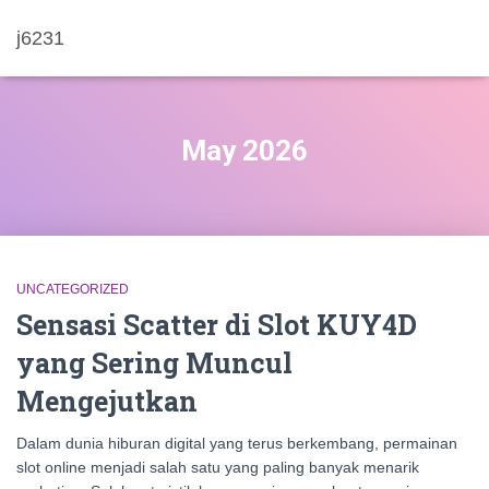
j6231
May 2026
UNCATEGORIZED
Sensasi Scatter di Slot KUY4D
yang Sering Muncul
Mengejutkan
Dalam dunia hiburan digital yang terus berkembang, permainan
slot online menjadi salah satu yang paling banyak menarik