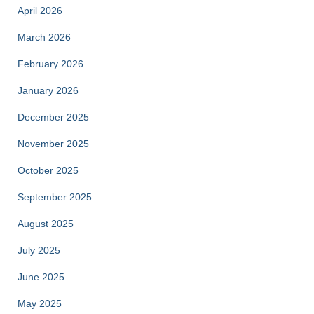
April 2026
March 2026
February 2026
January 2026
December 2025
November 2025
October 2025
September 2025
August 2025
July 2025
June 2025
May 2025