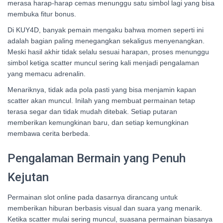
merasa harap-harap cemas menunggu satu simbol lagi yang bisa
membuka fitur bonus.
Di KUY4D, banyak pemain mengaku bahwa momen seperti ini
adalah bagian paling menegangkan sekaligus menyenangkan.
Meski hasil akhir tidak selalu sesuai harapan, proses menunggu
simbol ketiga scatter muncul sering kali menjadi pengalaman
yang memacu adrenalin.
Menariknya, tidak ada pola pasti yang bisa menjamin kapan
scatter akan muncul. Inilah yang membuat permainan tetap
terasa segar dan tidak mudah ditebak. Setiap putaran
memberikan kemungkinan baru, dan setiap kemungkinan
membawa cerita berbeda.
Pengalaman Bermain yang Penuh
Kejutan
Permainan slot online pada dasarnya dirancang untuk
memberikan hiburan berbasis visual dan suara yang menarik.
Ketika scatter mulai sering muncul, suasana permainan biasanya