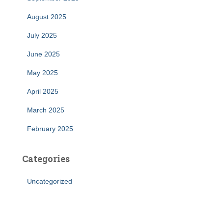
August 2025
July 2025
June 2025
May 2025
April 2025
March 2025
February 2025
Categories
Uncategorized