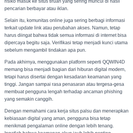
risiko masuk ke situs tiruan yang sering muncul di hasil
pencarian berbayar atau iklan.
Selain itu, komunitas online juga sering berbagi informasi
terkait update link atau perubahan akses. Namun, tetap
harus diingat bahwa tidak semua informasi di internet bisa
dipercaya begitu saja. Verifikasi tetap menjadi kunci utama
sebelum mengambil tindakan apa pun.
Pada akhirnya, menggunakan platform seperti QQWIN4D
memang bisa menjadi bagian dari hiburan digital modern,
tetapi harus disertai dengan kesadaran keamanan yang
tinggi. Jangan sampai rasa penasaran atau tergesa-gesa
membuat pengguna lengah terhadap ancaman phishing
yang semakin canggih.
Dengan memahami cara kerja situs palsu dan menerapkan
kebiasaan digital yang aman, pengguna bisa tetap
menikmati pengalaman online dengan lebih tenang.