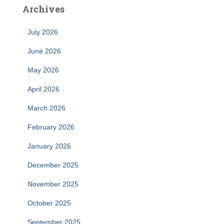
Archives
July 2026
June 2026
May 2026
April 2026
March 2026
February 2026
January 2026
December 2025
November 2025
October 2025
September 2025