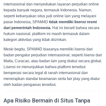
internasional dan menyediakan layanan perjudian online
kepada banyak negara, termasuk Indonesia. Namun,
seperti kebanyakan situs judi online lain yang melayani
pasar Indonesia, SPAM4D
tidak memiliki lisensi resmi
dari pemerintah Indonesia
. Hal ini berarti bahwa secara
hukum nasional, platform ini masih termasuk dalam
kategori aktivitas yang tidak diizinkan.
Meski begitu, SPAM4D biasanya memiliki lisensi dari
badan pengatur perjudian internasional, seperti lisensi dari
Malta, Curacao, atau badan lain yang diakui secara global.
Lisensi ini menunjukkan bahwa platform tersebut
beroperasi secara legal di ranah internasional dan
menerapkan standar keamanan serta fair play yang diatur
oleh badan pengawas tersebut.
Apa Risiko Bermain di Situs Tanpa