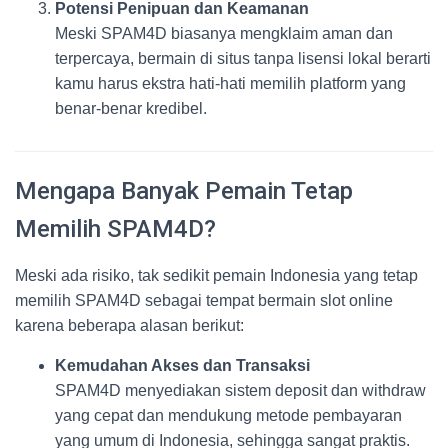
Potensi Penipuan dan Keamanan
Meski SPAM4D biasanya mengklaim aman dan
terpercaya, bermain di situs tanpa lisensi lokal berarti
kamu harus ekstra hati-hati memilih platform yang
benar-benar kredibel.
Mengapa Banyak Pemain Tetap
Memilih SPAM4D?
Meski ada risiko, tak sedikit pemain Indonesia yang tetap
memilih SPAM4D sebagai tempat bermain slot online
karena beberapa alasan berikut:
Kemudahan Akses dan Transaksi
SPAM4D menyediakan sistem deposit dan withdraw
yang cepat dan mendukung metode pembayaran
yang umum di Indonesia, sehingga sangat praktis.