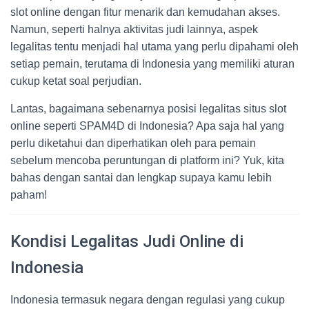
slot online dengan fitur menarik dan kemudahan akses.
Namun, seperti halnya aktivitas judi lainnya, aspek
legalitas tentu menjadi hal utama yang perlu dipahami oleh
setiap pemain, terutama di Indonesia yang memiliki aturan
cukup ketat soal perjudian.
Lantas, bagaimana sebenarnya posisi legalitas situs slot
online seperti SPAM4D di Indonesia? Apa saja hal yang
perlu diketahui dan diperhatikan oleh para pemain
sebelum mencoba peruntungan di platform ini? Yuk, kita
bahas dengan santai dan lengkap supaya kamu lebih
paham!
Kondisi Legalitas Judi Online di
Indonesia
Indonesia termasuk negara dengan regulasi yang cukup