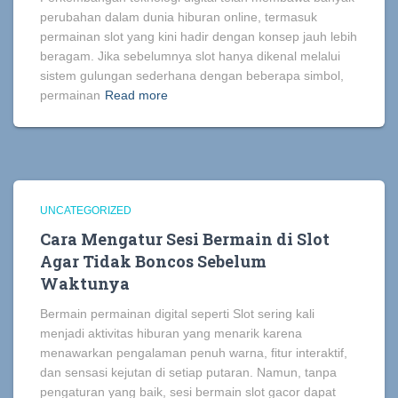
perubahan dalam dunia hiburan online, termasuk
permainan slot yang kini hadir dengan konsep jauh lebih
beragam. Jika sebelumnya slot hanya dikenal melalui
sistem gulungan sederhana dengan beberapa simbol,
permainan
Read more
UNCATEGORIZED
Cara Mengatur Sesi Bermain di Slot
Agar Tidak Boncos Sebelum
Waktunya
Bermain permainan digital seperti Slot sering kali
menjadi aktivitas hiburan yang menarik karena
menawarkan pengalaman penuh warna, fitur interaktif,
dan sensasi kejutan di setiap putaran. Namun, tanpa
pengaturan yang baik, sesi bermain slot gacor dapat