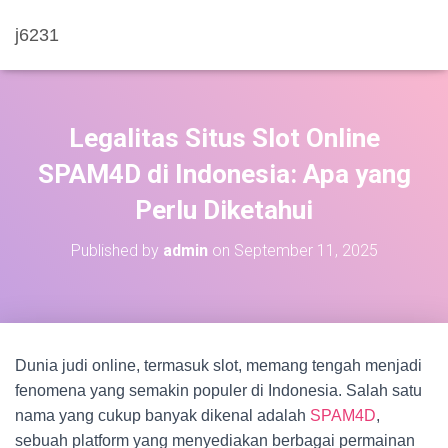
j6231
Legalitas Situs Slot Online
SPAM4D di Indonesia: Apa yang
Perlu Diketahui
Published by
admin
on
September 11, 2025
Dunia judi online, termasuk slot, memang tengah menjadi
fenomena yang semakin populer di Indonesia. Salah satu
nama yang cukup banyak dikenal adalah
SPAM4D
,
sebuah platform yang menyediakan berbagai permainan