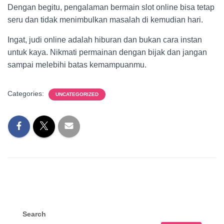
Dengan begitu, pengalaman bermain slot online bisa tetap
seru dan tidak menimbulkan masalah di kemudian hari.
Ingat, judi online adalah hiburan dan bukan cara instan
untuk kaya. Nikmati permainan dengan bijak dan jangan
sampai melebihi batas kemampuanmu.
Categories:
UNCATEGORIZED
Search