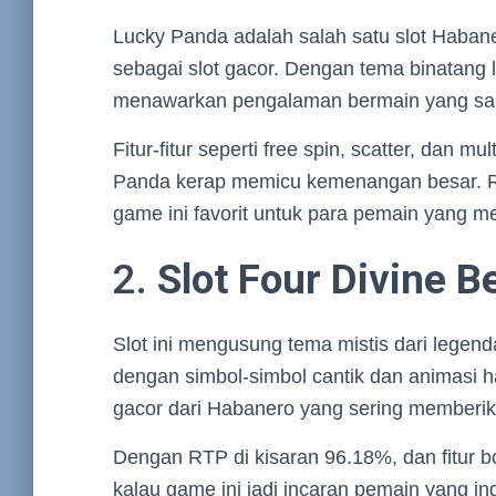
Lucky Panda adalah salah satu slot Haban
sebagai slot gacor. Dengan tema binatang
menawarkan pengalaman bermain yang san
Fitur-fitur seperti free spin, scatter, dan
Panda kerap memicu kemenangan besar. RT
game ini favorit untuk para pemain yang me
2.
Slot Four Divine B
Slot ini mengusung tema mistis dari legen
dengan simbol-simbol cantik dan animasi ha
gacor dari Habanero yang sering memberik
Dengan RTP di kisaran 96.18%, dan fitur 
kalau game ini jadi incaran pemain yang i