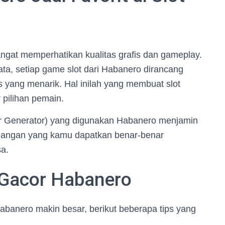
ngat memperhatikan kualitas grafis dan gameplay.
a, setiap game slot dari Habanero dirancang
s yang menarik. Hal inilah yang membuat slot
 pilihan pemain.
r Generator) yang digunakan Habanero menjamin
enangan yang kamu dapatkan benar-benar
a.
t Gacor Habanero
abanero makin besar, berikut beberapa tips yang