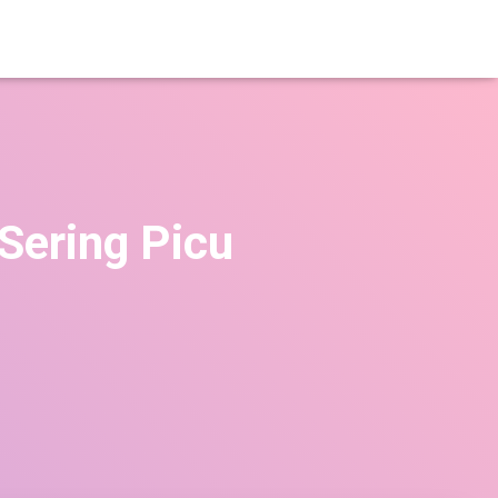
 Sering Picu