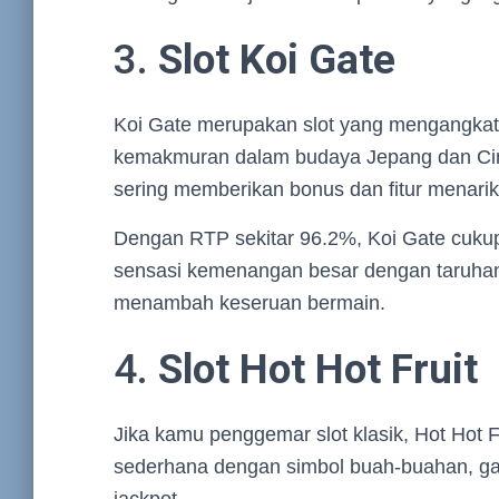
3.
Slot Koi Gate
Koi Gate merupakan slot yang mengangkat 
kemakmuran dalam budaya Jepang dan Cina. 
sering memberikan bonus dan fitur menarik s
Dengan RTP sekitar 96.2%, Koi Gate cuku
sensasi kemenangan besar dengan taruhan
menambah keseruan bermain.
4.
Slot Hot Hot Fruit
Jika kamu penggemar slot klasik, Hot Hot Fr
sederhana dengan simbol buah-buahan, game