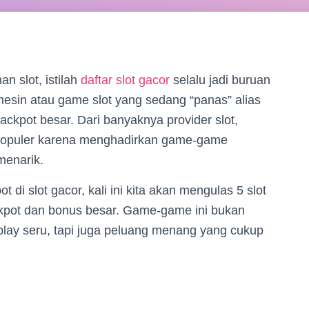
n slot, istilah
daftar slot gacor
selalu jadi buruan
mesin atau game slot yang sedang “panas” alias
pot besar. Dari banyaknya provider slot,
 populer karena menghadirkan game-game
menarik.
di slot gacor, kali ini kita akan mengulas 5 slot
ckpot dan bonus besar. Game-game ini bukan
lay seru, tapi juga peluang menang yang cukup