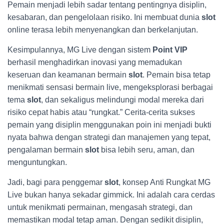
Pemain menjadi lebih sadar tentang pentingnya disiplin,
kesabaran, dan pengelolaan risiko. Ini membuat dunia
slot
online terasa lebih menyenangkan dan berkelanjutan.
Kesimpulannya, MG Live dengan sistem
Point VIP
berhasil menghadirkan inovasi yang memadukan
keseruan dan keamanan bermain
slot
. Pemain bisa tetap
menikmati sensasi bermain live, mengeksplorasi berbagai
tema
slot
, dan sekaligus melindungi modal mereka dari
risiko cepat habis atau “rungkat.” Cerita-cerita sukses
pemain yang disiplin menggunakan poin ini menjadi bukti
nyata bahwa dengan strategi dan manajemen yang tepat,
pengalaman bermain
slot
bisa lebih seru, aman, dan
menguntungkan.
Jadi, bagi para penggemar
slot
, konsep Anti Rungkat MG
Live bukan hanya sekadar gimmick. Ini adalah cara cerdas
untuk menikmati permainan, mengasah strategi, dan
memastikan modal tetap aman. Dengan sedikit disiplin,