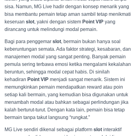
sisa. Namun, MG Live hadir dengan konsep menarik yang
bisa membantu pemain tetap aman sambil tetap menikmati
keseruan
slot
, yakni dengan sistem
Point VIP
yang
dirancang untuk melindungi modal pemain.
Bagi para penggemar
slot
, bermain bukan hanya soal
keberuntungan semata. Ada faktor strategi, kesabaran, dan
manajemen modal yang sangat penting. Banyak pemain
pemula sering terbawa emosi ketika mengalami kekalahan
beruntun, sehingga modal cepat habis. Di sinilah
kehadiran
Point VIP
menjadi sangat menarik. Sistem ini
memungkinkan pemain mendapatkan reward atau poin
setiap kali bermain, yang kemudian bisa digunakan untuk
menambah modal atau bahkan sebagai perlindungan jika
kalah berturut-turut. Dengan kata lain, pemain bisa tetap
bermain tanpa takut langsung “rungkat.”
MG Live sendiri dikenal sebagai platform
slot
interaktif