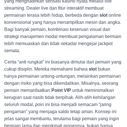
yang menghadirkan sensasi kasino nyata melalui live
streaming. Dealer live dan fitur interaktif membuat
permainan terasa lebih hidup, berbeda dengan
slot
online
konvensional yang hanya menampilkan mesin dan angka.
Bagi banyak pemain, kombinasi keseruan visual dan
strategi manajemen modal membuat pengalaman bermain
lebih memuaskan dan tidak sekadar mengejar jackpot
semata.
Cerita “anti rungkat” ini biasanya dimulai dari pemain yang
cukup disiplin. Mereka memahami bahwa
slot
bukan
hanya permainan untung-untungan, melainkan permainan
dengan risiko yang bisa dikendalikan. Misalnya, seorang
pemain memanfaatkan
Point VIP
untuk meminimalkan
kerugian saat nasib tidak berpihak. Alih-alih kehilangan
seluruh modal, poin ini bisa menjadi semacam “jaring
pengaman” yang menjaga saldo tetap aman. Konsep ini
jelas sangat membantu, terutama bagi pemain yang ingin
bermain lama dan menikmati prosesnya, bukan hanya