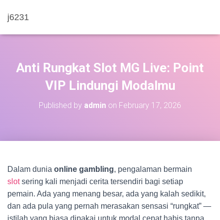
j6231
Anti Rungkat Slot MG Live: Point
VIP Lindungi Modalmu
Published by
admin
on
February 17, 2026
Dalam dunia
online gambling
, pengalaman bermain
slot
sering kali menjadi cerita tersendiri bagi setiap
pemain. Ada yang menang besar, ada yang kalah sedikit,
dan ada pula yang pernah merasakan sensasi “rungkat” —
istilah yang biasa dipakai untuk modal cepat habis tanpa