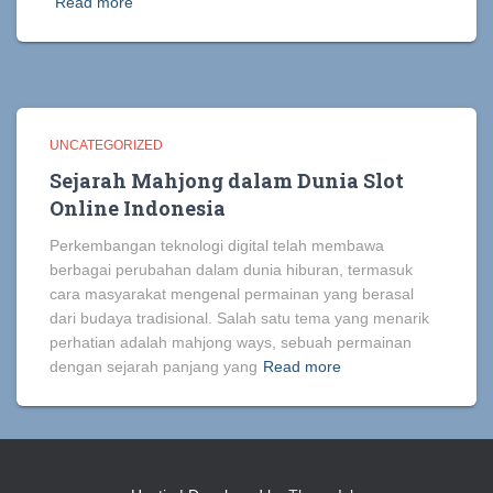
Read more
UNCATEGORIZED
Sejarah Mahjong dalam Dunia Slot
Online Indonesia
Perkembangan teknologi digital telah membawa
berbagai perubahan dalam dunia hiburan, termasuk
cara masyarakat mengenal permainan yang berasal
dari budaya tradisional. Salah satu tema yang menarik
perhatian adalah mahjong ways, sebuah permainan
dengan sejarah panjang yang
Read more