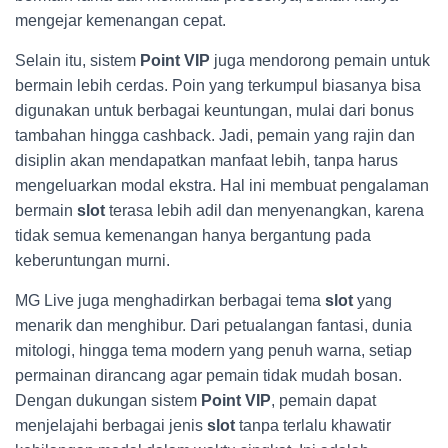
mengejar kemenangan cepat.
Selain itu, sistem
Point VIP
juga mendorong pemain untuk
bermain lebih cerdas. Poin yang terkumpul biasanya bisa
digunakan untuk berbagai keuntungan, mulai dari bonus
tambahan hingga cashback. Jadi, pemain yang rajin dan
disiplin akan mendapatkan manfaat lebih, tanpa harus
mengeluarkan modal ekstra. Hal ini membuat pengalaman
bermain
slot
terasa lebih adil dan menyenangkan, karena
tidak semua kemenangan hanya bergantung pada
keberuntungan murni.
MG Live juga menghadirkan berbagai tema
slot
yang
menarik dan menghibur. Dari petualangan fantasi, dunia
mitologi, hingga tema modern yang penuh warna, setiap
permainan dirancang agar pemain tidak mudah bosan.
Dengan dukungan sistem
Point VIP
, pemain dapat
menjelajahi berbagai jenis
slot
tanpa terlalu khawatir