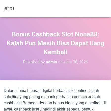
j6231
Bonus Cashback Slot Nona88:
Kalah Pun Masih Bisa Dapat Uang
Kembali
Published by
admin
on
June 30, 2026
Dalam dunia hiburan digital berbasis slot online, salah
satu fitur yang paling menarik perhatian pemain adalah
cashback. Berbeda dengan bonus biasa yang diberikan di
awal, cashback justru hadir di akhir sebagai bentuk