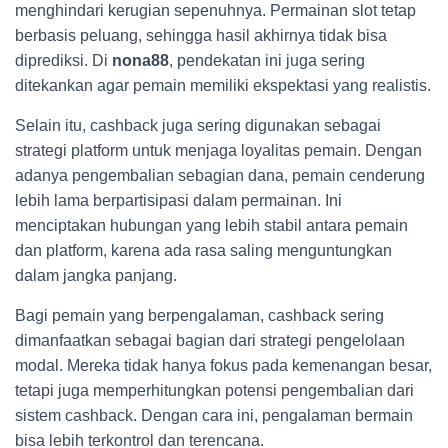
menghindari kerugian sepenuhnya. Permainan slot tetap
berbasis peluang, sehingga hasil akhirnya tidak bisa
diprediksi. Di
nona88
, pendekatan ini juga sering
ditekankan agar pemain memiliki ekspektasi yang realistis.
Selain itu, cashback juga sering digunakan sebagai
strategi platform untuk menjaga loyalitas pemain. Dengan
adanya pengembalian sebagian dana, pemain cenderung
lebih lama berpartisipasi dalam permainan. Ini
menciptakan hubungan yang lebih stabil antara pemain
dan platform, karena ada rasa saling menguntungkan
dalam jangka panjang.
Bagi pemain yang berpengalaman, cashback sering
dimanfaatkan sebagai bagian dari strategi pengelolaan
modal. Mereka tidak hanya fokus pada kemenangan besar,
tetapi juga memperhitungkan potensi pengembalian dari
sistem cashback. Dengan cara ini, pengalaman bermain
bisa lebih terkontrol dan terencana.