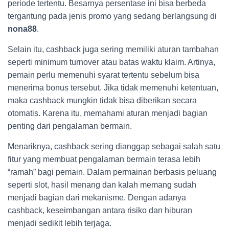
periode tertentu. Besarnya persentase ini bisa berbeda
tergantung pada jenis promo yang sedang berlangsung di
nona88
.
Selain itu, cashback juga sering memiliki aturan tambahan
seperti minimum turnover atau batas waktu klaim. Artinya,
pemain perlu memenuhi syarat tertentu sebelum bisa
menerima bonus tersebut. Jika tidak memenuhi ketentuan,
maka cashback mungkin tidak bisa diberikan secara
otomatis. Karena itu, memahami aturan menjadi bagian
penting dari pengalaman bermain.
Menariknya, cashback sering dianggap sebagai salah satu
fitur yang membuat pengalaman bermain terasa lebih
“ramah” bagi pemain. Dalam permainan berbasis peluang
seperti slot, hasil menang dan kalah memang sudah
menjadi bagian dari mekanisme. Dengan adanya
cashback, keseimbangan antara risiko dan hiburan
menjadi sedikit lebih terjaga.