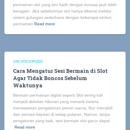
permainan slot yang kini hadir dengan konsep jauh lebih
beragam. Jika sebelumnya slot hanya dikenal melalui
sistem gulungan sederhana dengan beberapa simbol,
permainan
Read more
UNCATEGORIZED
Cara Mengatur Sesi Bermain di Slot
Agar Tidak Boncos Sebelum
Waktunya
Bermain permainan digital seperti Slot sering kali
menjadi aktivitas hiburan yang menarik karena
menawarkan pengalaman penuh warna, fitur interaktif,
dan sensasi kejutan di setiap putaran. Namun, tanpa
pengaturan yang baik, sesi bermain slot gacor dapat
Read more