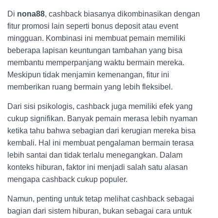
Di
nona88
, cashback biasanya dikombinasikan dengan
fitur promosi lain seperti bonus deposit atau event
mingguan. Kombinasi ini membuat pemain memiliki
beberapa lapisan keuntungan tambahan yang bisa
membantu memperpanjang waktu bermain mereka.
Meskipun tidak menjamin kemenangan, fitur ini
memberikan ruang bermain yang lebih fleksibel.
Dari sisi psikologis, cashback juga memiliki efek yang
cukup signifikan. Banyak pemain merasa lebih nyaman
ketika tahu bahwa sebagian dari kerugian mereka bisa
kembali. Hal ini membuat pengalaman bermain terasa
lebih santai dan tidak terlalu menegangkan. Dalam
konteks hiburan, faktor ini menjadi salah satu alasan
mengapa cashback cukup populer.
Namun, penting untuk tetap melihat cashback sebagai
bagian dari sistem hiburan, bukan sebagai cara untuk