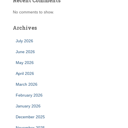
Recent Comments
No comments to show.
Archives
July 2026
June 2026
May 2026
April 2026
March 2026
February 2026
January 2026
December 2025
November 2025