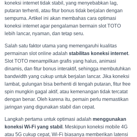
koneksi internet tidak stabil, yang menyebabkan lag,
putaran terhenti, atau fitur bonus tidak berjalan dengan
sempurna. Artikel ini akan membahas cara optimasi
koneksi internet agar pengalaman bermain slot TOTO
lebih lancar, nyaman, dan tetap seru.
Salah satu faktor utama yang memengaruhi kualitas
permainan slot online adalah
stabilitas koneksi internet
.
Slot TOTO menampilkan grafis yang halus, animasi
dinamis, dan fitur bonus interaktif, sehingga membutuhkan
bandwidth yang cukup untuk berjalan lancar. Jika koneksi
lambat, gulungan bisa berhenti di tengah putaran, fitur free
spin mungkin gagal aktif, atau kemenangan tidak tercatat
dengan benar. Oleh karena itu, pemain perlu memastikan
jaringan yang digunakan stabil dan cepat.
Langkah pertama untuk optimasi adalah
menggunakan
koneksi Wi-Fi yang stabil
. Meskipun koneksi mobile 4G
atau 5G cukup cepat, Wi-Fi biasanya memberikan latensi