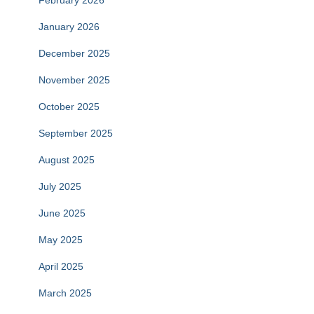
February 2026
January 2026
December 2025
November 2025
October 2025
September 2025
August 2025
July 2025
June 2025
May 2025
April 2025
March 2025