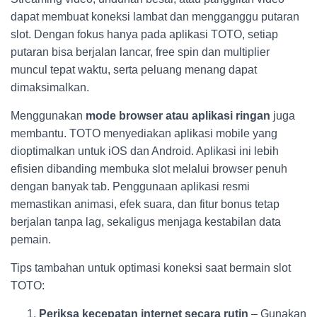
dapat membuat koneksi lambat dan mengganggu putaran
slot. Dengan fokus hanya pada aplikasi TOTO, setiap
putaran bisa berjalan lancar, free spin dan multiplier
muncul tepat waktu, serta peluang menang dapat
dimaksimalkan.
Menggunakan
mode browser atau aplikasi ringan
juga
membantu. TOTO menyediakan aplikasi mobile yang
dioptimalkan untuk iOS dan Android. Aplikasi ini lebih
efisien dibanding membuka slot melalui browser penuh
dengan banyak tab. Penggunaan aplikasi resmi
memastikan animasi, efek suara, dan fitur bonus tetap
berjalan tanpa lag, sekaligus menjaga kestabilan data
pemain.
Tips tambahan untuk optimasi koneksi saat bermain slot
TOTO:
Periksa kecepatan internet secara rutin
– Gunakan