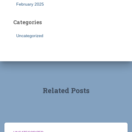
February 2025
Categories
Uncategorized
Related Posts