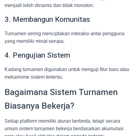
menjadi lebih dinamis dan tidak monoton.
3. Membangun Komunitas
Turnamen sering menciptakan interaksi antar pengguna
yang memiliki minat serupa.
4. Pengujian Sistem
Kadang turnamen digunakan untuk menguji fitur baru atau
mekanisme sistem tertentu.
Bagaimana Sistem Turnamen
Biasanya Bekerja?
Setiap platform memiliki aturan berbeda, tetapi secara
umum sistem turnamen bekerja berdasarkan akumulasi