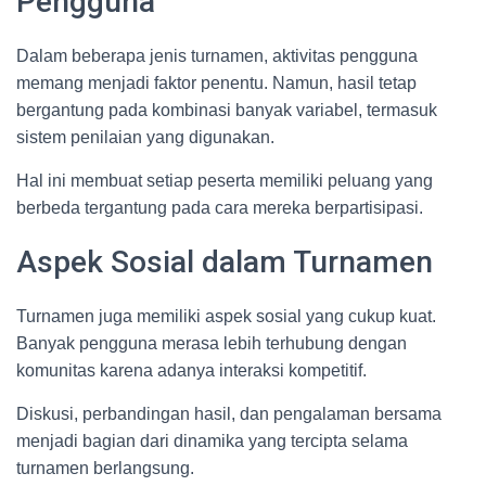
Pengguna
Dalam beberapa jenis turnamen, aktivitas pengguna
memang menjadi faktor penentu. Namun, hasil tetap
bergantung pada kombinasi banyak variabel, termasuk
sistem penilaian yang digunakan.
Hal ini membuat setiap peserta memiliki peluang yang
berbeda tergantung pada cara mereka berpartisipasi.
Aspek Sosial dalam Turnamen
Turnamen juga memiliki aspek sosial yang cukup kuat.
Banyak pengguna merasa lebih terhubung dengan
komunitas karena adanya interaksi kompetitif.
Diskusi, perbandingan hasil, dan pengalaman bersama
menjadi bagian dari dinamika yang tercipta selama
turnamen berlangsung.