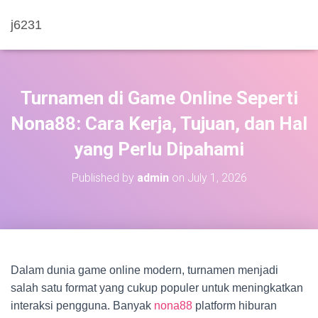
j6231
Turnamen di Game Online Seperti
Nona88: Cara Kerja, Tujuan, dan Hal
yang Perlu Dipahami
Published by
admin
on
July 1, 2026
Dalam dunia game online modern, turnamen menjadi
salah satu format yang cukup populer untuk meningkatkan
interaksi pengguna. Banyak
nona88
platform hiburan